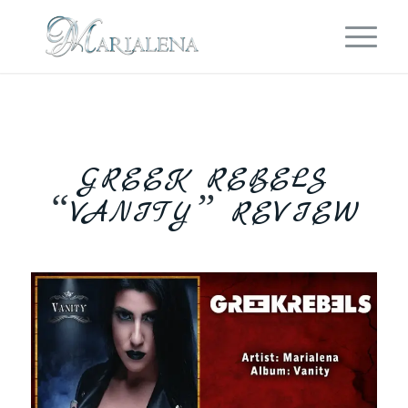
GREEK REBELS
“
”
VANITY
REVIEW