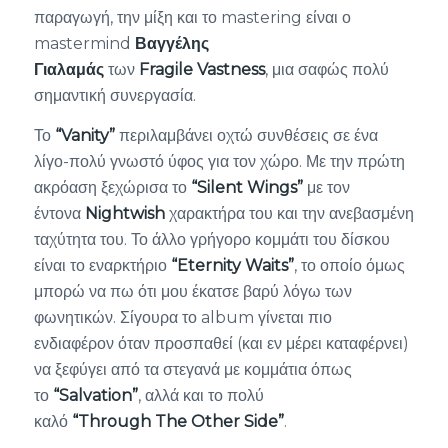
παραγωγή, την μίξη και το mastering είναι ο
mastermind
Βαγγέλης
Γιαλαμάς
των
Fragile
Vastness
, μια σαφώς πολύ
σημαντική συνεργασία.
Το
“
Vanity
”
περιλαμβάνει οχτώ συνθέσεις σε ένα
λίγο-πολύ γνωστό ύφος για τον χώρο. Με την πρώτη
ακρόαση ξεχώρισα το
“
Silent
Wings
”
με τον
έντονα
Nightwish
χαρακτήρα του και την ανεβασμένη
ταχύτητα του. Το άλλο γρήγορο κομμάτι του δίσκου
είναι το εναρκτήριο
“
Eternity
Waits
”
, το οποίο όμως
μπορώ να πω ότι μου έκατσε βαρύ λόγω των
φωνητικών. Σίγουρα το album γίνεται πιο
ενδιαφέρον όταν προσπαθεί (και εν μέρει καταφέρνει)
να ξεφύγει από τα στεγανά με κομμάτια όπως
το
“
Salvation
”
, αλλά και το πολύ
καλό
“
Through
The
Other
Side
”
.